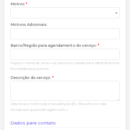
Motivo:
Motivos Adicionais:
Bairro/Região para agendamento do serviço:
Digite o nome de uma rua, bairro ou cidade para identificarmos
fornecedores próximos
Descrição do serviço:
Descreva o motivo da manutenção (Ex. Barulho na roda,
revisão por quilometragem e etc.)
Dados para contato